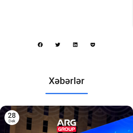
Xəbərlər
28
Dek