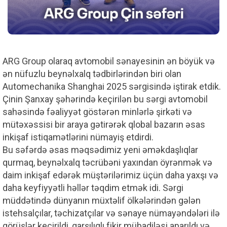
ARG Group olaraq avtomobil sənayesinin ən böyük və
ən nüfuzlu beynəlxalq tədbirlərindən biri olan
Automechanika Shanghai 2025 sərgisində iştirak etdik.
Çinin Şanxay şəhərində keçirilən bu sərgi avtomobil
sahəsində fəaliyyət göstərən minlərlə şirkəti və
mütəxəssisi bir araya gətirərək qlobal bazarın əsas
inkişaf istiqamətlərini nümayiş etdirdi.
Bu səfərdə əsas məqsədimiz yeni əməkdaşlıqlar
qurmaq, beynəlxalq təcrübəni yaxından öyrənmək və
daim inkişaf edərək müştərilərimiz üçün daha yaxşı və
daha keyfiyyətli həllər təqdim etmək idi. Sərgi
müddətində dünyanın müxtəlif ölkələrindən gələn
istehsalçılar, təchizatçılar və sənaye nümayəndələri ilə
görüşlər keçirildi, qarşılıqlı fikir mübadiləsi aparıldı və