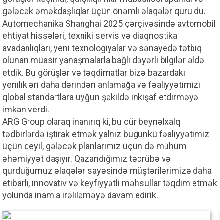
gələcək əməkdaşlıqlar üçün önəmli əlaqələr quruldu.
Automechanika Shanghai 2025 çərçivəsində avtomobil
ehtiyat hissələri, texniki servis və diaqnostika
avadanlıqları, yeni texnologiyalar və sənayedə tətbiq
olunan müasir yanaşmalarla bağlı dəyərli bilgilər əldə
etdik. Bu görüşlər və təqdimatlar bizə bazardakı
yenilikləri daha dərindən anlamağa və fəaliyyətimizi
qlobal standartlara uyğun şəkildə inkişaf etdirməyə
imkan verdi.
ARG Group olaraq inanırıq ki, bu cür beynəlxalq
tədbirlərdə iştirak etmək yalnız bugünkü fəaliyyətimiz
üçün deyil, gələcək planlarımız üçün də mühüm
əhəmiyyət daşıyır. Qazandığımız təcrübə və
qurduğumuz əlaqələr sayəsində müştərilərimizə daha
etibarlı, innovativ və keyfiyyətli məhsullar təqdim etmək
yolunda inamla irəliləməyə davam edirik.