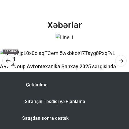
Xəbərlər
Xəbərlər
28
Dek
ARG Group Avtomexanika Şanxay 2025 sərgisində
Çatdırılma
Sifarişin Təsdiqi və Planlama
Satışdan sonra dəstək