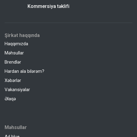
Kommersiya təklifi
Şirkət haqqında
Haqqımızda
Məhsullar
Brendlər
Hardan ala bilərəm?
Xəbərlər
Vakansiyalar
Əlaqə
Məhsullar
Ad blue