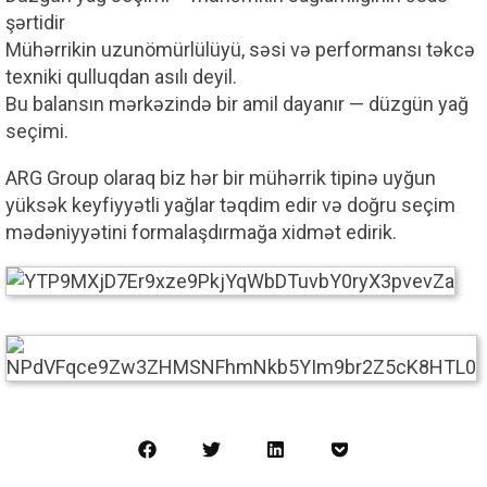
şərtidir
Mühərrikin uzunömürlülüyü, səsi və performansı təkcə
texniki qulluqdan asılı deyil.
Bu balansın mərkəzində bir amil dayanır — düzgün yağ
seçimi.
ARG Group olaraq biz hər bir mühərrik tipinə uyğun
yüksək keyfiyyətli yağlar təqdim edir və doğru seçim
mədəniyyətini formalaşdırmağa xidmət edirik.