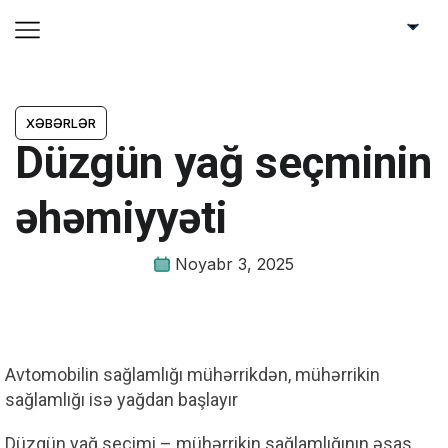
XƏBƏRLƏR
Düzgün yağ seçminin
əhəmiyyəti
Noyabr 3, 2025
Avtomobilin sağlamlığı mühərrikdən, mühərrikin
sağlamlığı isə yağdan başlayır
Düzgün yağ seçimi – mühərrikin sağlamlığının əsas