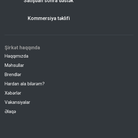
Satışdan sonra dəstək
Kommersiya təklifi
Şirkət haqqında
Haqqımızda
Məhsullar
Brendlər
Hardan ala bilərəm?
Xəbərlər
Vakansiyalar
Əlaqə