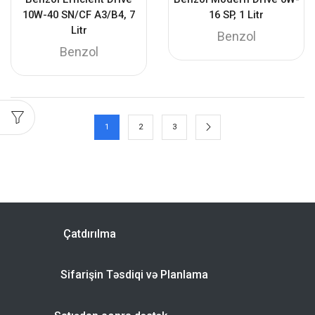
10W-40 SN/CF A3/B4, 7
16 SP, 1 Litr
Litr
Benzol
Benzol
1
2
3
Çatdırılma
Sifarişin Təsdiqi və Planlama