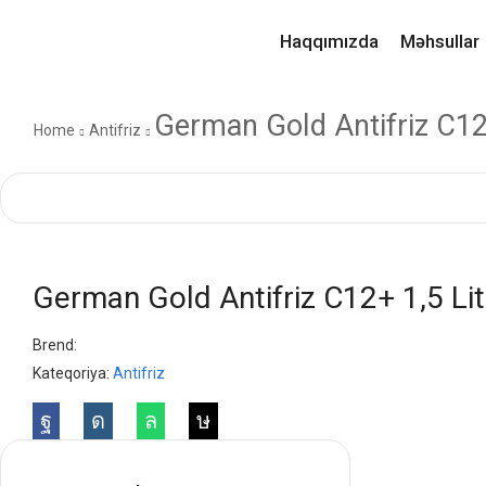
Haqqımızda
Məhsullar
German Gold Antifriz C12+
Home
Antifriz
German Gold Antifriz C12+ 1,5 Lit
Brend:
Kateqoriya:
Antifriz
Facebook
Instagram
Whatsapp
Tik-
tok