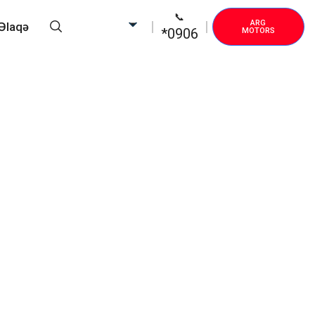
📞
ARG
Əlaqə
*0906
MOTORS