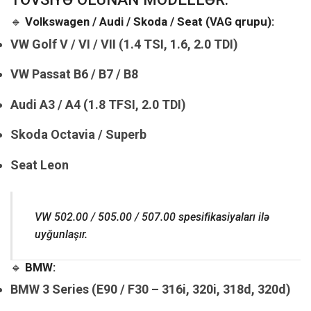
🔹
Volkswagen / Audi / Skoda / Seat (VAG qrupu):
VW Golf V / VI / VII (1.4 TSI, 1.6, 2.0 TDI)
VW Passat B6 / B7 / B8
Audi A3 / A4 (1.8 TFSI, 2.0 TDI)
Skoda Octavia / Superb
Seat Leon
VW 502.00 / 505.00 / 507.00 spesifikasiyaları ilə
uyğunlaşır.
🔹
BMW:
BMW 3 Series (E90 / F30 – 316i, 320i, 318d, 320d)