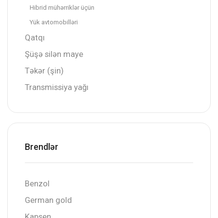
Hibrid mühərriklər üçün
Yük avtomobilləri
Qatqı
Şüşə silən maye
Təkər (şin)
Transmissiya yağı
Brendlər
Benzol
German gold
Kapsen