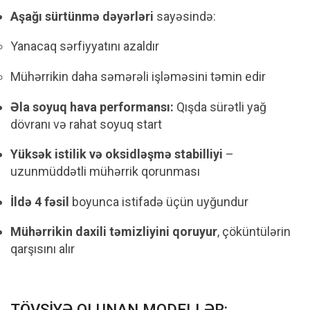
Aşağı sürtünmə dəyərləri
sayəsində:
Yanacaq sərfiyyatını azaldır
Mühərrikin daha səmərəli işləməsini təmin edir
Əla soyuq hava performansı:
Qışda sürətli yağ
dövranı və rahat soyuq start
Yüksək istilik və oksidləşmə stabilliyi
–
uzunmüddətli mühərrik qorunması
İldə 4 fəsil
boyunca istifadə üçün uyğundur
Mühərrikin daxili təmizliyini qoruyur
, çöküntülərin
qarşısını alır
TÖVSİYƏ OLUNAN MODELLƏR: