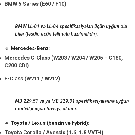
BMW 5 Series (E60 / F10)
BMW LL-01 və LL-04 spesifikasiyaları üçün uyğun ola
bilər (təsdiq üçün təlimata baxılmalıdır).
🔹
Mercedes-Benz:
Mercedes C-Class (W203 / W204 / W205 – C180,
C200 CDI)
E-Class (W211 / W212)
MB 229.51 və ya MB 229.31 spesifikasiyalarına uyğun
modellər üçün tövsiyə olunur.
🔹
Toyota / Lexus (benzin və hybrid):
Toyota Corolla / Avensis (1.6, 1.8 VVT-i)