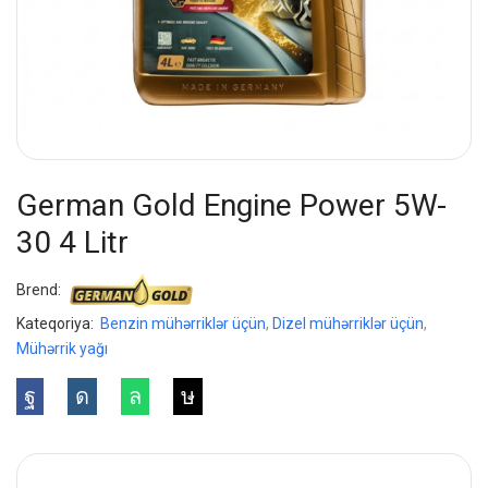
German Gold Engine Power 5W-
30 4 Litr
Brend:
Kateqoriya:
Benzin mühərriklər üçün
,
Dizel mühərriklər üçün
,
Mühərrik yağı