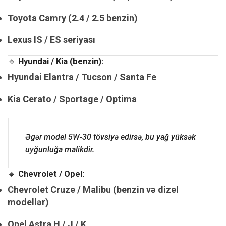
Toyota Camry (2.4 / 2.5 benzin)
Lexus IS / ES seriyası
🔹
Hyundai / Kia (benzin):
Hyundai Elantra / Tucson / Santa Fe
Kia Cerato / Sportage / Optima
Əgər model 5W-30 tövsiyə edirsə, bu yağ yüksək
uyğunluğa malikdir.
🔹
Chevrolet / Opel:
Chevrolet Cruze / Malibu (benzin və dizel
modellər)
Opel Astra H / J / K