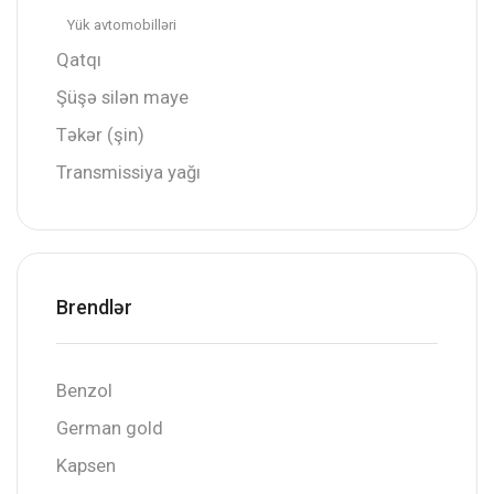
Yük avtomobilləri
Qatqı
Şüşə silən maye
Təkər (şin)
Transmissiya yağı
Brendlər
Benzol
German gold
Kapsen