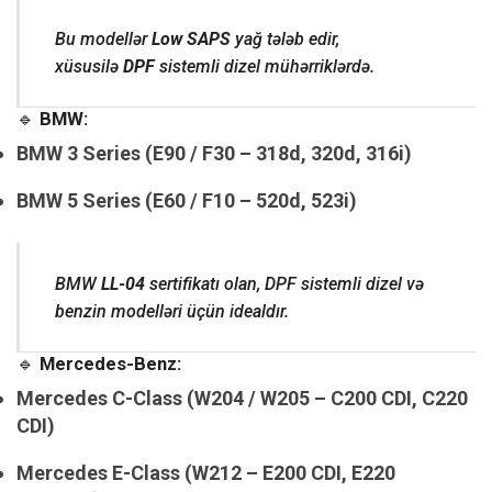
Bu modellər
Low SAPS
yağ tələb edir,
xüsusilə
DPF
sistemli dizel mühərriklərdə.
🔹
BMW:
BMW 3 Series (E90 / F30 – 318d, 320d, 316i)
BMW 5 Series (E60 / F10 – 520d, 523i)
BMW
LL-04
sertifikatı olan, DPF sistemli dizel və
benzin modelləri üçün idealdır.
🔹
Mercedes-Benz:
Mercedes C-Class (W204 / W205 – C200 CDI, C220
CDI)
Mercedes E-Class (W212 – E200 CDI, E220