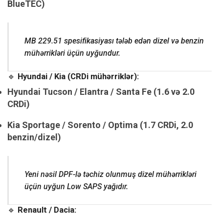
BlueTEC)
MB 229.51 spesifikasiyası tələb edən dizel və benzin
mühərrikləri üçün uyğundur.
🔹
Hyundai / Kia (CRDi mühərriklər):
Hyundai Tucson / Elantra / Santa Fe (1.6 və 2.0
CRDi)
Kia Sportage / Sorento / Optima (1.7 CRDi, 2.0
benzin/dizel)
Yeni nəsil DPF-lə təchiz olunmuş dizel mühərrikləri
üçün uyğun Low SAPS yağıdır.
🔹
Renault / Dacia: