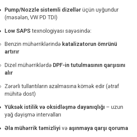
Pump/Nozzle sistemli dizellər
üçün uyğundur
(məsələn, VW PD TDI)
Low SAPS
texnologiyası sayəsində:
Benzin mühərriklərində
katalizatorun ömrünü
artırır
Dizel mühərriklərdə
DPF-in tutulmasının qarşısını
alır
Zərərli tullantıların azalmasına kömək edir (ətraf
mühitə dost)
Yüksək istilik və oksidləşmə dayanıqlığı
– uzun
yağ dəyişmə intervalları
Əla mühərrik təmizliyi
və
aşınmaya qarşı qoruma