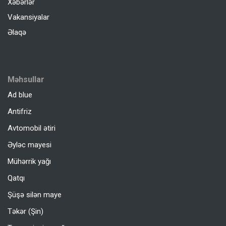
Xəbərlər
Vakansiyalar
Əlaqə
Məhsullar
Ad blue
Antifriz
Avtomobil ətiri
Əyləc mayesi
Mühərrik yağı
Qatqı
Şüşə silən maye
Təkər (Şin)