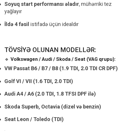
Soyuq start performansı əladır
, mühərriki tez
yağlayır
İldə 4 fəsil
istifadə üçün idealdır
TÖVSİYƏ OLUNAN MODELLƏR:
🔹
Volkswagen / Audi / Skoda / Seat (VAG qrupu):
VW Passat B6 / B7 / B8 (1.9 TDI, 2.0 TDI CR DPF)
Golf VI / VII (1.6 TDI, 2.0 TDI)
Audi A4 / A6 (2.0 TDI, 1.8 TFSI DPF ilə)
Skoda Superb, Octavia (dizel və benzin)
Seat Leon / Toledo (TDI)