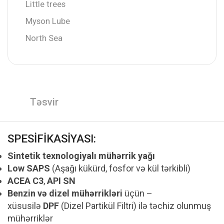
Little trees
Myson Lube
North Sea
Təsvir
SPESİFİKASİYASI:
Sintetik texnologiyalı mühərrik yağı
Low SAPS
(Aşağı kükürd, fosfor və kül tərkibli)
ACEA C3
,
API SN
Benzin və dizel mühərrikləri
üçün –
xüsusilə
DPF
(Dizel Partikül Filtri) ilə təchiz olunmuş
mühərriklər