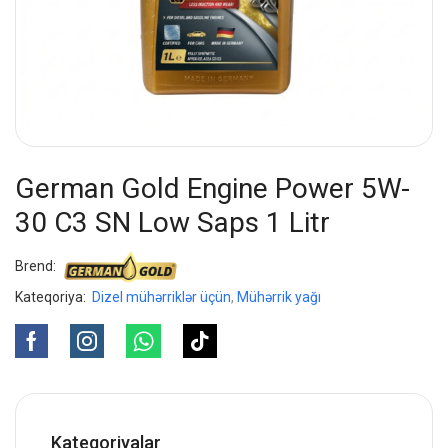
German Gold Engine Power 5W-
30 C3 SN Low Saps 1 Litr
Brend:
Kateqoriya:
Dizel mühərriklər üçün
,
Mühərrik yağı
Kateqoriyalar