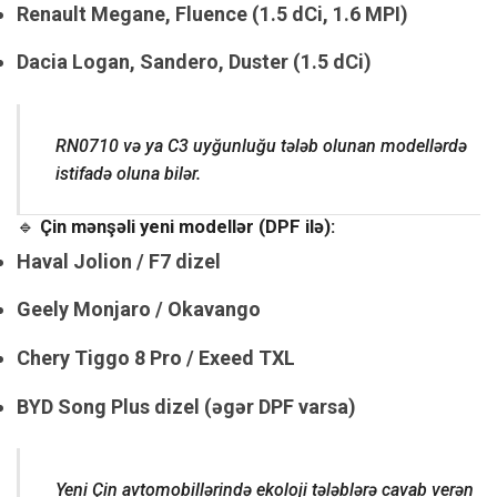
Renault Megane, Fluence (1.5 dCi, 1.6 MPI)
Dacia Logan, Sandero, Duster (1.5 dCi)
RN0710 və ya C3 uyğunluğu tələb olunan modellərdə
istifadə oluna bilər.
🔹
Çin mənşəli yeni modellər (DPF ilə):
Haval Jolion / F7 dizel
Geely Monjaro / Okavango
Chery Tiggo 8 Pro / Exeed TXL
BYD Song Plus dizel (əgər DPF varsa)
Yeni Çin avtomobillərində ekoloji tələblərə cavab verən