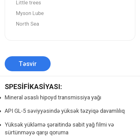
Little trees
Myson Lube
North Sea
Təsvir
SPESİFİKASİYASI:
Mineral əsaslı hipoyd transmissiya yağı
API GL-5 səviyyəsində yüksək təzyiqə davamlılıq
Yüksək yükləmə şəraitində sabit yağ filmi və
sürtünməyə qarşı qoruma