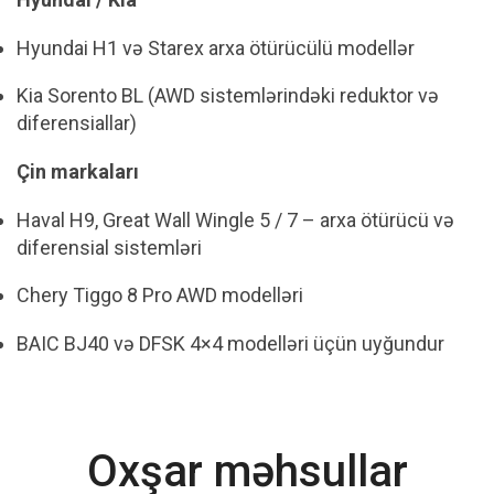
Hyundai H1 və Starex arxa ötürücülü modellər
Kia Sorento BL (AWD sistemlərindəki reduktor və
diferensiallar)
Çin markaları
Haval H9, Great Wall Wingle 5 / 7 – arxa ötürücü və
diferensial sistemləri
Chery Tiggo 8 Pro AWD modelləri
BAIC BJ40 və DFSK 4×4 modelləri üçün uyğundur
Oxşar məhsullar