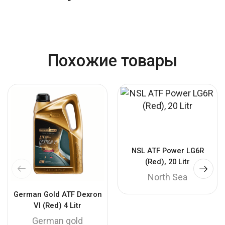
Похожие товары
NSL ATF Power LG6R
(Red), 20 Litr
North Sea
German Gold ATF Dexron
VI (Red) 4 Litr
German gold