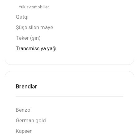
Yük avtomobilləri
Qatqı
Şüşə silən maye
Təkər (şin)
Transmissiya yağı
Brendlər
Benzol
German gold
Kapsen