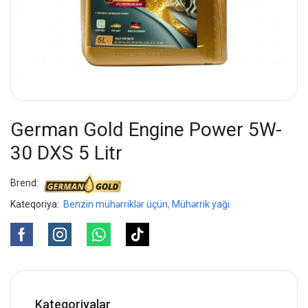
German Gold Engine Power 5W-
30 DXS 5 Litr
Brend:
Kateqoriya:
Benzin mühərriklər üçün
,
Mühərrik yağı
Kateqoriyalar