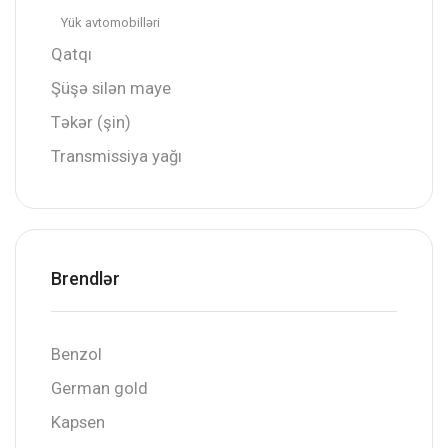
Yük avtomobilləri
Qatqı
Şüşə silən maye
Təkər (şin)
Transmissiya yağı
Brendlər
Benzol
German gold
Kapsen