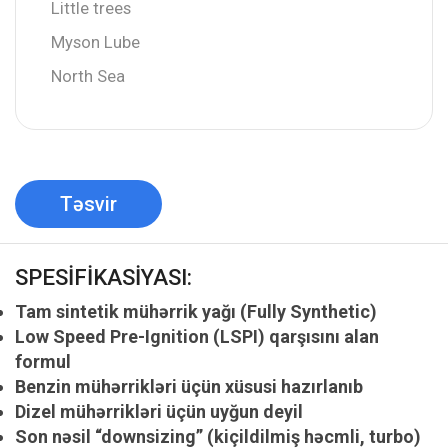
Little trees
Myson Lube
North Sea
Təsvir
SPESİFİKASİYASI:
Tam sintetik mühərrik yağı (Fully Synthetic)
Low Speed Pre-Ignition (LSPI) qarşısını alan
formul
Benzin mühərrikləri üçün xüsusi hazırlanıb
Dizel mühərrikləri üçün uyğun deyil
Son nəsil “downsizing” (kiçildilmiş həcmli, turbo)