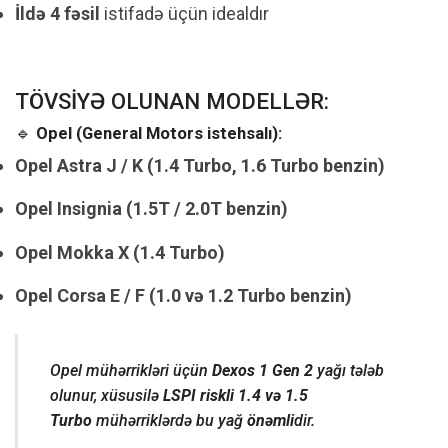
İldə 4 fəsil
istifadə üçün idealdır
TÖVSİYƏ OLUNAN MODELLƏR:
🔹
Opel (General Motors istehsalı):
Opel Astra J / K (1.4 Turbo, 1.6 Turbo benzin)
Opel Insignia (1.5T / 2.0T benzin)
Opel Mokka X (1.4 Turbo)
Opel Corsa E / F (1.0 və 1.2 Turbo benzin)
Opel mühərrikləri üçün
Dexos 1 Gen 2
yağı tələb
olunur, xüsusilə
LSPI riskli 1.4 və 1.5
Turbo
mühərriklərdə bu yağ
önəmli
dir.