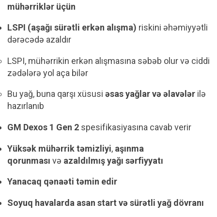
mühərriklər üçün
LSPI (aşağı sürətli erkən alışma)
riskini əhəmiyyətli
dərəcədə azaldır
LSPI, mühərrikin erkən alışmasına səbəb olur və ciddi
zədələrə yol aça bilər
Bu yağ, buna qarşı xüsusi
əsas yağlar və əlavələr
ilə
hazırlanıb
GM Dexos 1 Gen 2
spesifikasiyasına cavab verir
Yüksək mühərrik təmizliyi
,
aşınma
qorunması
və
azaldılmış yağı sərfiyyatı
Yanacaq qənaəti təmin edir
Soyuq havalarda asan start və sürətli yağ dövranı