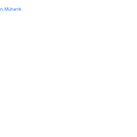
ün
,
Mühərrik