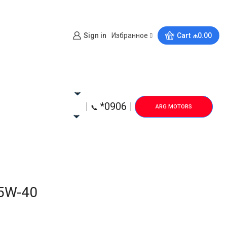
Sign in
Избранное
Cart
₼
0.00
*0906
ARG MOTORS
📞
 5W-40