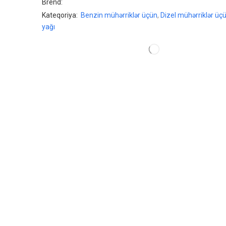
Brend:
Kateqoriya:
Benzin mühərriklər üçün
,
Dizel mühərriklər üç
yağı